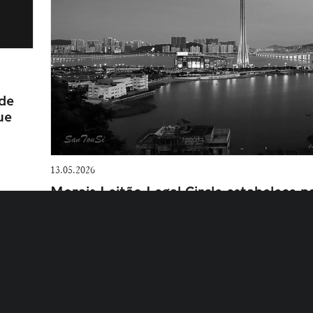
V
 de
ue
13.05.2026
Morais Leitão Legal Circle estabelece p
Macau
POLÍTICA DE COOKIES
DEFINIÇÕES DE COOKIES