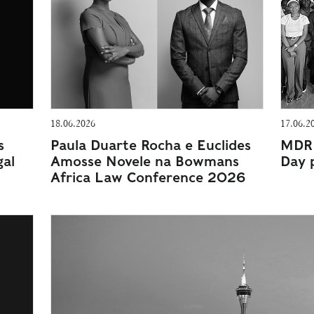
18.06.2026
17.06.2
s
Paula Duarte Rocha e Euclides
MDR 
gal
Amosse Novele na Bowmans
Day 
Africa Law Conference 2026