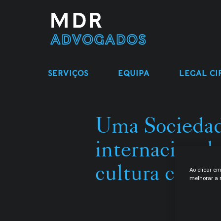
SERVIÇOS
EQUIPA
LEGAL CI
Uma Socieda
internacional
cultura comu
Ao clicar e
melhorar a n