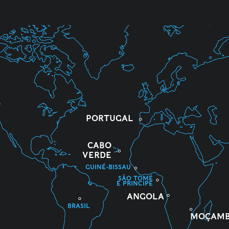
PORTUGAL
CABO
VERDE
GUINÉ-BISSAU
SÃO TOMÉ
E PRINCIPE
ANGOLA
BRASIL
MOÇAMB