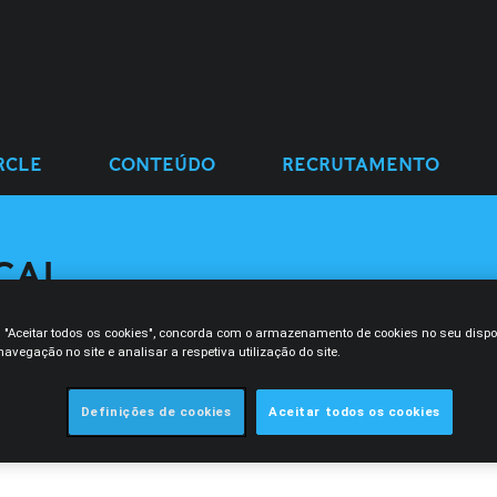
RCLE
CONTEÚDO
RECRUTAMENTO
CAL
A-Z
acional.
ÁREAS DE ACTIVID
m "Aceitar todos os cookies", concorda com o armazenamento de cookies no seu dispo
avegação no site e analisar a respetiva utilização do site.
SECTORES
CARGO
Definições de cookies
Aceitar todos os cookies