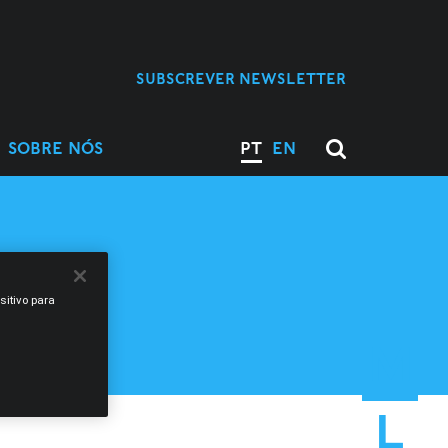
SUBSCREVER NEWSLETTER
SOBRE NÓS
PT
EN
ADE
sitivo para
M
L