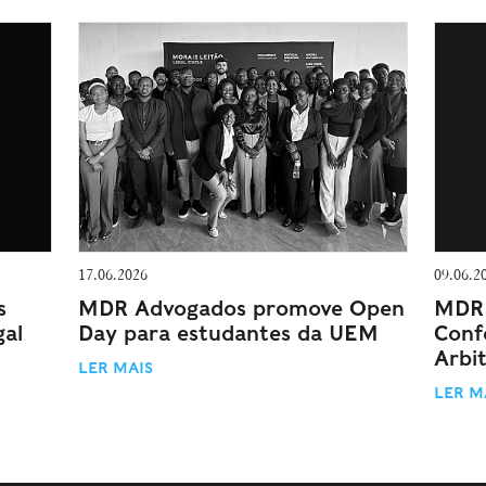
17.06.2026
09.06.2
s
MDR Advogados promove Open
MDR 
gal
Day para estudantes da UEM
Conf
Arbi
LER MAIS
LER M